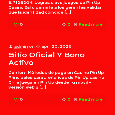
&#128204; Logros clave Juegos de Pin Up
Casino Esto permite a los gerentes validar
que la identidad coincide
[…]
0
0
Read more
admin
on
april 20, 2026
Sitio Oficial Y Bono
Activo
Content Métodos de pago en Casino Pin Up
Principales características de Pin Up casino
Chile Juega en Pin Up desde tu móvil –
versión web y
[…]
0
0
Read more