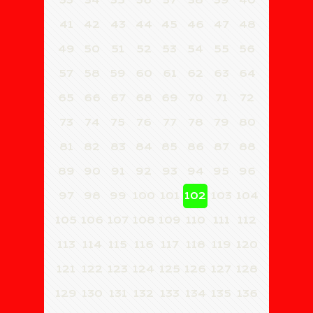
33
34
35
36
37
38
39
40
41
42
43
44
45
46
47
48
49
50
51
52
53
54
55
56
57
58
59
60
61
62
63
64
65
66
67
68
69
70
71
72
73
74
75
76
77
78
79
80
81
82
83
84
85
86
87
88
89
90
91
92
93
94
95
96
97
98
99
100
101
102
103
104
105
106
107
108
109
110
111
112
113
114
115
116
117
118
119
120
121
122
123
124
125
126
127
128
129
130
131
132
133
134
135
136