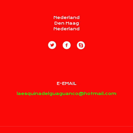
Nederland
Den Haag
Nederland
E-EMAIL
laesquinadelguaguanco@hotmail.com