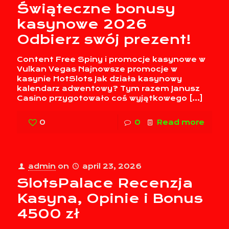
Świąteczne bonusy
kasynowe 2026
Odbierz swój prezent!
Content Free Spiny i promocje kasynowe w
Vulkan Vegas Najnowsze promocje w
kasynie HotSlots Jak działa kasynowy
kalendarz adwentowy? Tym razem Janusz
Casino przygotowało coś wyjątkowego
[…]
0
0
Read more
admin
on
april 23, 2026
SlotsPalace Recenzja
Kasyna, Opinie i Bonus
4500 zł