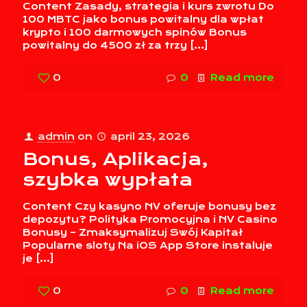
Content Zasady, strategia i kurs zwrotu Do
100 MBTC jako bonus powitalny dla wpłat
krypto i 100 darmowych spinów Bonus
powitalny do 4500 zł za trzy
[…]
0
0
Read more
admin
on
april 23, 2026
Bonus, Aplikacja,
szybka wypłata
Content Czy kasyno NV oferuje bonusy bez
depozytu? Polityka Promocyjna i NV Casino
Bonusy – Zmaksymalizuj Swój Kapitał
Popularne sloty Na iOS App Store instaluje
je
[…]
0
0
Read more