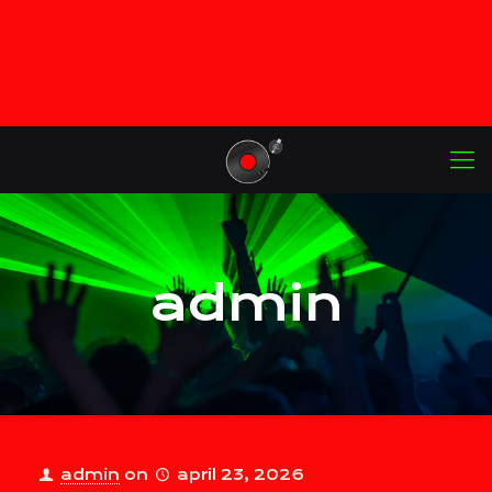
admin
admin
on
april 23, 2026