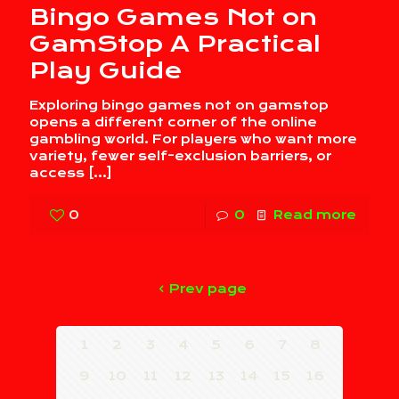
Bingo Games Not on
GamStop A Practical
Play Guide
Exploring bingo games not on gamstop
opens a different corner of the online
gambling world. For players who want more
variety, fewer self-exclusion barriers, or
access
[…]
0
0
Read more
Prev page
1
2
3
4
5
6
7
8
9
10
11
12
13
14
15
16