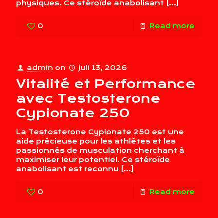
physiques. Ce stéroïde anabolisant
[…]
0
Read more
admin
on
juli 13, 2026
Vitalité et Performance
avec Testosterone
Cypionate 250
La Testosterone Cypionate 250 est une
aide précieuse pour les athlètes et les
passionnés de musculation cherchant à
maximiser leur potentiel. Ce stéroïde
anabolisant est reconnu
[…]
0
Read more