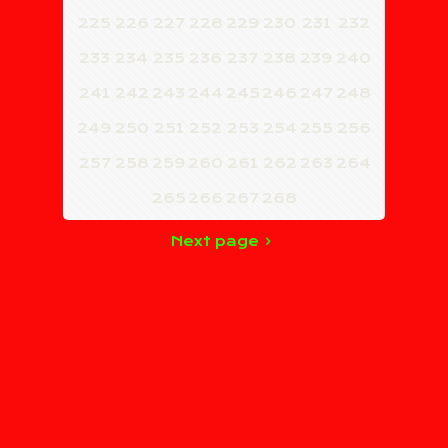
225
226
227
228
229
230
231
232
233
234
235
236
237
238
239
240
241
242
243
244
245
246
247
248
249
250
251
252
253
254
255
256
257
258
259
260
261
262
263
264
265
266
267
268
Next page