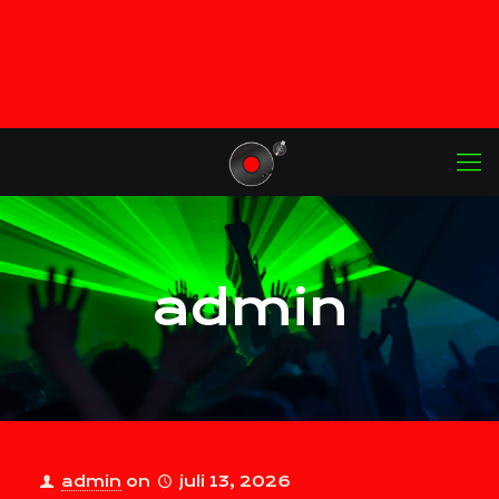
admin
admin
on
juli 13, 2026