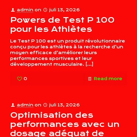
admin
on
juli 13, 2026
Powers de Test P 100
pour les Athlètes
Le Test P 100 est un produit révolutionnaire
conçu pour les athlètes à la recherche d’un
moyen efficace d’améliorer leurs
performances sportives et leur
développement musculaire.
[…]
0
Read more
admin
on
juli 13, 2026
Optimisation des
performances avec un
dosage adéquat de