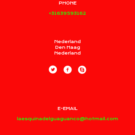
PHONE
+31639593162
Nederland
Den Haag
Nederland
E-EMAIL
laesquinadelguaguanco@hotmail.com