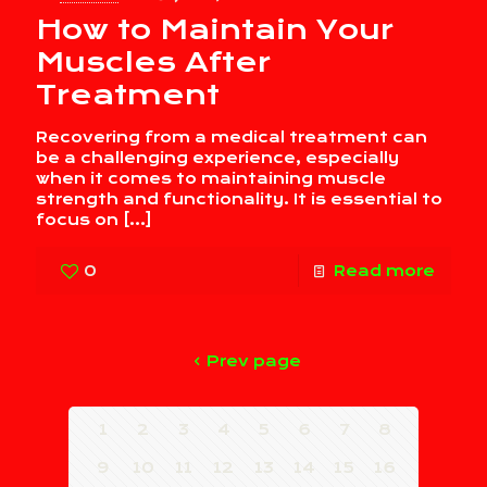
How to Maintain Your
Muscles After
Treatment
Recovering from a medical treatment can
be a challenging experience, especially
when it comes to maintaining muscle
strength and functionality. It is essential to
focus on
[…]
0
Read more
Prev page
1
2
3
4
5
6
7
8
9
10
11
12
13
14
15
16