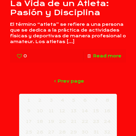
La Vida de un Atleta:
Pasión y Disciplina
El término “atleta” se refiere a una persona
que se dedica a la práctica de actividades
físicas y deportivas de manera profesional o
amateur. Los atletas
[…]
0
Read more
Prev page
1
2
3
4
5
6
7
8
9
10
11
12
13
14
15
16
17
18
19
20
21
22
23
24
25
26
27
28
29
30
31
32