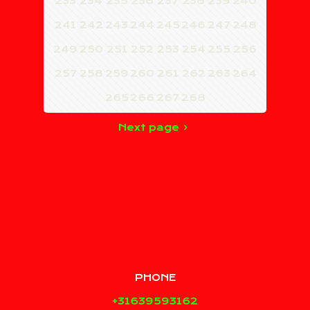
233
234
235
236
237
238
239
240
241
242
243
244
245
246
247
248
249
250
251
252
253
254
255
256
257
258
259
260
261
262
263
264
265
266
267
268
Next page
PHONE
+31639593162