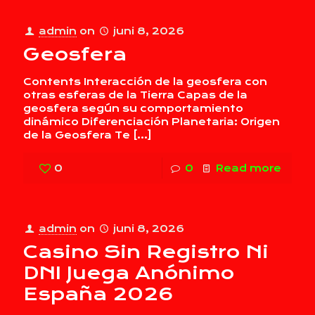
admin
on
juni 8, 2026
Geosfera
Contents Interacción de la geosfera con
otras esferas de la Tierra Capas de la
geosfera según su comportamiento
dinámico Diferenciación Planetaria: Origen
de la Geosfera Te
[…]
0
0
Read more
admin
on
juni 8, 2026
Casino Sin Registro Ni
DNI Juega Anónimo
España 2026