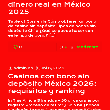
dinero real en México
2025
Table of Contents Cómo obtener un bono
de casino sin depósito Tipos de bonos sin
depósito Chile ¿Qué se puede hacer con
este tipo de bono?
[…]
0
0
Read more
admin
on
juni 8, 2026
Casinos con bono sin
depósito México 2026:
requisitos y ranking
In This Article Strendus – 50 giros gratis por
registro Proceso de retiro: ¿Solo hay bonos
sin depósito para jugadores nuevos? Casino