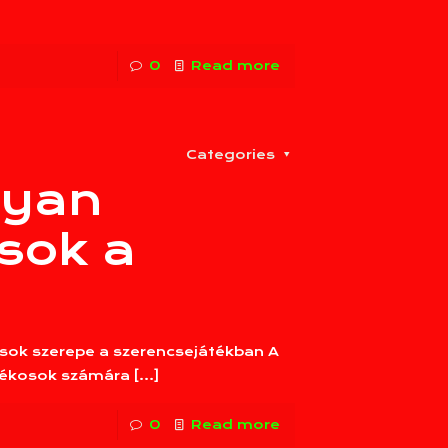
0
Read more
Categories
gyan
sok a
ások szerepe a szerencsejátékban A
átékosok számára
[…]
0
Read more