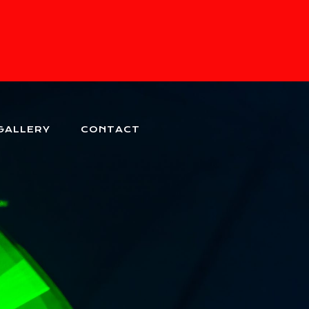
GALLERY
CONTACT