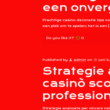
een onver
Prachtige casino decoratie tips v
een plek om te spelen; het is een
[
Do you like it?
0
Published by
admin
on
juni 
Strategie 
casinò scop
profession
Strategie avanzate per vincere nei