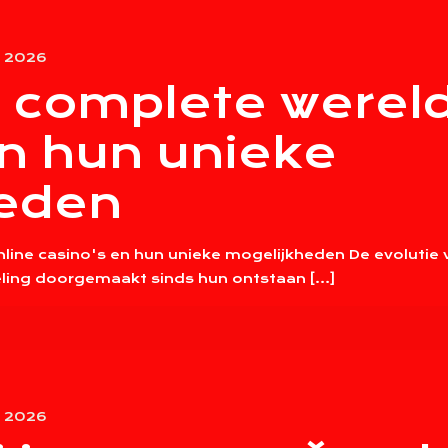
3, 2026
 complete wereld
en hun unieke
eden
ine casino's en hun unieke mogelijkheden De evolutie v
eling doorgemaakt sinds hun ontstaan
[…]
3, 2026