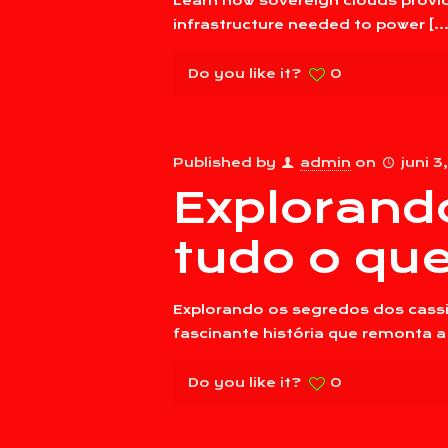
Learn how sovereign clouds provi
infrastructure needed to power
[…
Do you like it?
0
Published by
admin
on
juni 
Explorand
tudo o que
Explorando os segredos dos cassi
fascinante história que remonta a
Do you like it?
0