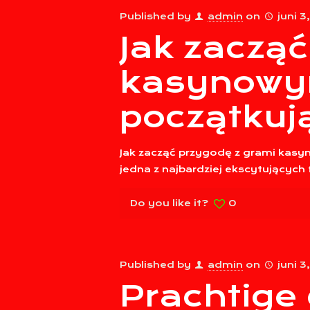
Published by
admin
on
juni 
Jak zacząć
kasynowym
początkuj
Jak zacząć przygodę z grami kas
jedna z najbardziej ekscytujących
Do you like it?
0
Published by
admin
on
juni 
Prachtige 