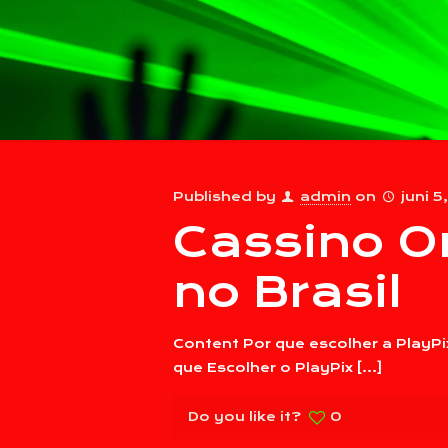
Published by
admin
on
juni 
Cassino On
no Brasil
Content Por que escolher a PlayPi
que Escolher o PlayPix
[…]
Do you like it?
0