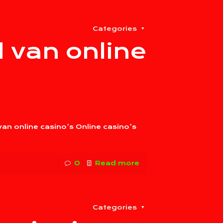
Categories
 van online
an online casino’s Online casino’s
0
Read more
Categories