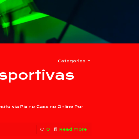
Categories
sportivas
ito via Pix no Cassino Online Por
0
Read more