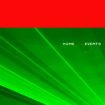
HOME
EVENTS