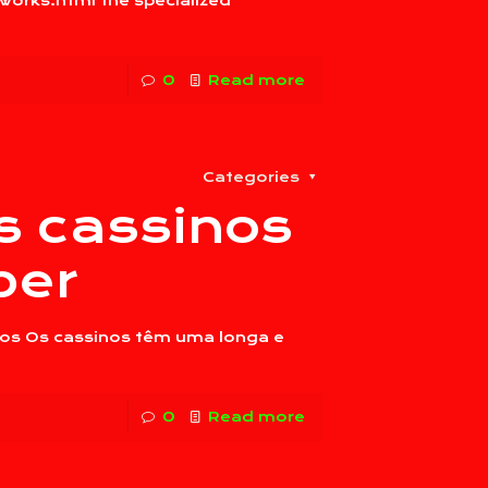
orks.html the specialized
0
Read more
Categories
s cassinos
ber
nos Os cassinos têm uma longa e
0
Read more