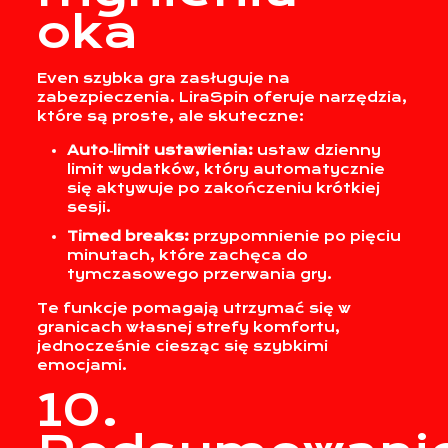
oka
Even szybka gra zasługuje na
zabezpieczenia. LiraSpin oferuje narzędzia,
które są proste, ale skuteczne:
Auto‑limit ustawienia:
ustaw dzienny
limit wydatków, który automatycznie
się aktywuje po zakończeniu krótkiej
sesji.
Timed breaks:
przypomnienie po pięciu
minutach, które zachęca do
tymczasowego przerwania gry.
Te funkcje pomagają utrzymać się w
granicach własnej strefy komfortu,
jednocześnie ciesząc się szybkimi
emocjami.
10.