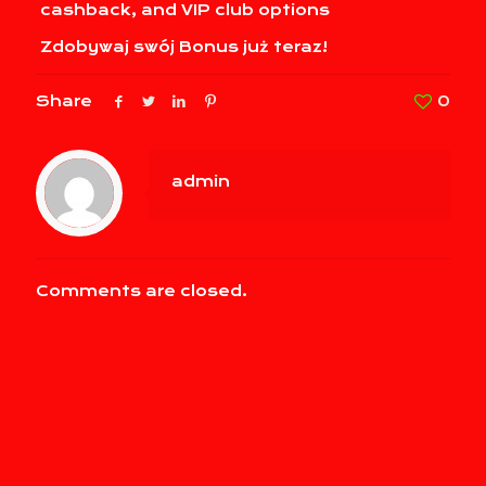
Zdobywaj swój Bonus już teraz!
Share
0
admin
Comments are closed.