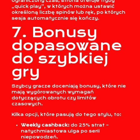
ograniczony czas, strona oferuje tryby
„quick‑play”, w których można ustawić
określoną liczbę spinów lub ręk, po których
sesja automatycznie się kończy.
7. Bonusy
dopasowane
do szybkiej
gry
Szybcy gracze doceniają bonusy, które nie
mają wygórowanych wymagań
dotyczących obrotu czy limitów
czasowych.
Kilka opcji, które pasują do tego stylu, to:
Weekly cashback:
do 25% strat –
natychmiastowa ulga po serii
niepowodzeń.