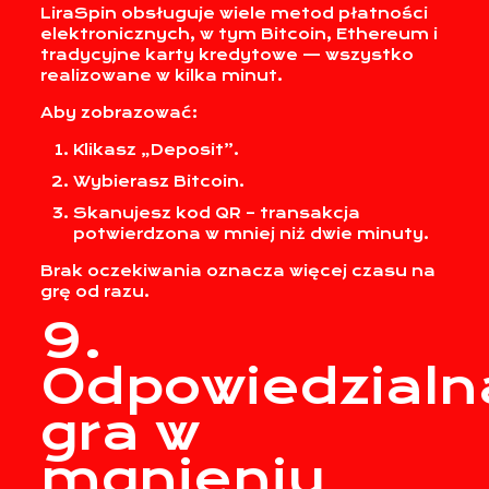
LiraSpin obsługuje wiele metod płatności
elektronicznych, w tym Bitcoin, Ethereum i
tradycyjne karty kredytowe — wszystko
realizowane w kilka minut.
Aby zobrazować:
Klikasz „Deposit”.
Wybierasz Bitcoin.
Skanujesz kod QR – transakcja
potwierdzona w mniej niż dwie minuty.
Brak oczekiwania oznacza więcej czasu na
grę od razu.
9.
Odpowiedzialn
gra w
mgnieniu