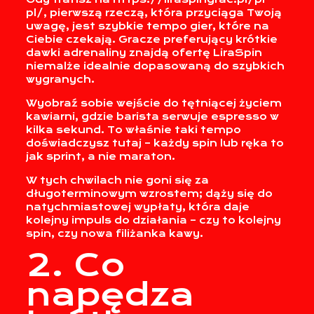
pl/, pierwszą rzeczą, która przyciąga Twoją
uwagę, jest szybkie tempo gier, które na
Ciebie czekają. Gracze preferujący krótkie
dawki adrenaliny znajdą ofertę LiraSpin
niemalże idealnie dopasowaną do szybkich
wygranych.
Wyobraź sobie wejście do tętniącej życiem
kawiarni, gdzie barista serwuje espresso w
kilka sekund. To właśnie taki tempo
doświadczysz tutaj – każdy spin lub ręka to
jak sprint, a nie maraton.
W tych chwilach nie goni się za
długoterminowym wzrostem; dąży się do
natychmiastowej wypłaty, która daje
kolejny impuls do działania – czy to kolejny
spin, czy nowa filiżanka kawy.
2. Co
napędza