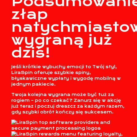
Podsumowani
złap
natychmiasto
wygraną już
dziś!
Jeśli krótkie wybuchy emocji to Twój styl,
LiraSpin oferuje szybkie spiny,
błyskawiczne wypłaty i wygodę mobilną w
jednym pakiecie.
Twoja kolejna wygrana może być tuż za
rogiem – po co czekać? Zanurz się w akcję
już teraz i poczuj dreszcz za każdym razem,
gdy szybki obrót kończy się sukcesem.