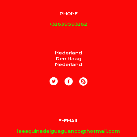
PHONE
+31639593162
Nederland
Den Haag
Nederland
E-EMAIL
laesquinadelguaguanco@hotmail.com